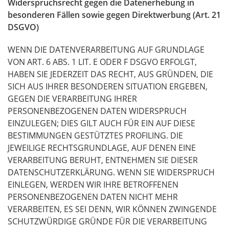
Widerspruchsrecht gegen die Datenerhebung in
besonderen Fällen sowie gegen Direktwerbung (Art. 21
DSGVO
)
WENN
DIE
DATENVERARBEITUNG
AUF
GRUNDLAGE
VON
ART
. 6
ABS
. 1
LIT
. E
ODER
F
DSGVO
ERFOLGT
,
HABEN
SIE
JEDERZEIT
DAS
RECHT
,
AUS
GRÜNDEN
,
DIE
SICH
AUS
IHRER
BESONDEREN
SITUATION
ERGEBEN
,
GEGEN
DIE
VERARBEITUNG
IHRER
PERSONENBEZOGENEN
DATEN
WIDERSPRUCH
EINZULEGEN
;
DIES
GILT
AUCH
FÜR
EIN
AUF
DIESE
BESTIMMUNGEN
GESTÜTZTES
PROFILING
.
DIE
JEWEILIGE
RECHTSGRUNDLAGE
,
AUF
DENEN
EINE
VERARBEITUNG
BERUHT
,
ENTNEHMEN
SIE
DIESER
DATENSCHUTZERKLÄRUNG
.
WENN
SIE
WIDERSPRUCH
EINLEGEN
,
WERDEN
WIR
IHRE
BETROFFENEN
PERSONENBEZOGENEN
DATEN
NICHT
MEHR
VERARBEITEN
, ES
SEI
DENN
,
WIR
KÖNNEN
ZWINGENDE
SCHUTZWÜRDIGE
GRÜNDE
FÜR
DIE
VERARBEITUNG