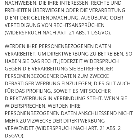
NACHWEISEN
,
DIE
IHRE
INTERESSEN
,
RECHTE
UND
FREIHEITEN
ÜBERWIEGEN
ODER
DIE
VERARBEITUNG
DIENT
DER
GELTENDMACHUNG
,
AUSÜBUNG
ODER
VERTEIDIGUNG
VON
RECHTSANSPRÜCHEN
(
WIDERSPRUCH
NACH
ART
. 21
ABS
. 1
DSGVO
).
WERDEN
IHRE
PERSONENBEZOGENEN
DATEN
VERARBEITET
, UM
DIREKTWERBUNG
ZU
BETREIBEN
, SO
HABEN
SIE
DAS
RECHT
,
JEDERZEIT
WIDERSPRUCH
GEGEN
DIE
VERARBEITUNG
SIE
BETREFFENDER
PERSONENBEZOGENER
DATEN
ZUM
ZWECKE
DERARTIGER
WERBUNG
EINZULEGEN
;
DIES
GILT
AUCH
FÜR
DAS
PROFILING
,
SOWEIT
ES
MIT
SOLCHER
DIREKTWERBUNG
IN
VERBINDUNG
STEHT
.
WENN
SIE
WIDERSPRECHEN
,
WERDEN
IHRE
PERSONENBEZOGENEN
DATEN
ANSCHLIESSEND
NICHT
MEHR
ZUM
ZWECKE
DER
DIREKTWERBUNG
VERWENDET
(
WIDERSPRUCH
NACH
ART
. 21
ABS
. 2
DSGVO
).